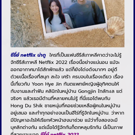
ซีรี่ย์ netflix น่าดู
ใครที่เป็นแฟนซีรีส์เกาหลีคาดว่าจะไม่รู้
จักซีรีส์เกาหลี Netflix 2022 เรื่องนี้อย่างแน่นอน แม้จะ
ออกอากาศมาได้สักพักแล้ว แต่ก็ยังโด่งดังมากๆ อยู่ดี
ด้วยเนื้อเรื่องที่สนุก สะใจ เศร้า ครบจบในเรื่องเดียว เรื่อง
นี้เกี่ยวกับ Yoon Hye Jin ทันตแพทย์หญิงผู้อุทิศตนให้
กับงานและทำฟัน คลินิกในหมู่บ้าน Gongjin ใกล้ทะเล แต่
จริงๆ แล้วเธอมีด้านที่หลายคนไม่รู้ ที่นี่เธอได้พบกับ
Hong Du Shik ชายหนุ่มที่คอยช่วยเหลือผู้คนในหมู่บ้าน
อยู่เสมอ และทำทุกอย่างจนเป็นฮีโร่ที่รู้จักในหมู่บ้าน. ว่าหาก
มีปัญหาอะไรให้เรียกหัวหน้าฮงมาช่วย แม้ว่าทั้งสองจะมี
บุคลิกต่างกัน แต่เมื่อได้รู้จักกันก็ตกหลุมรักกัน นี่เป็นภาพ
ที่สวยงามมาก
ซีรี่ย์ netflix 2022