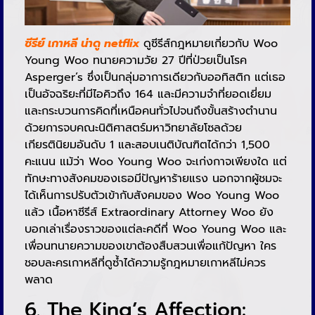
ซีรีย์ เกาหลี น่าดู netflix
ดูซีรีส์กฎหมายเกี่ยวกับ Woo
Young Woo ทนายความวัย 27 ปีที่ป่วยเป็นโรค
Asperger’s ซึ่งเป็นกลุ่มอาการเดียวกับออทิสติก แต่เธอ
เป็นอัจฉริยะที่มีไอคิวถึง 164 และมีความจำที่ยอดเยี่ยม
และกระบวนการคิดที่เหนือคนทั่วไปจนถึงขั้นสร้างตำนาน
ด้วยการจบคณะนิติศาสตร์มหาวิทยาลัยโซลด้วย
เกียรตินิยมอันดับ 1 และสอบเนติบัณฑิตได้กว่า 1,500
คะแนน แม้ว่า Woo Young Woo จะเก่งกาจเพียงใด แต่
ทักษะทางสังคมของเธอมีปัญหาร้ายแรง นอกจากผู้ชมจะ
ได้เห็นการปรับตัวเข้ากับสังคมของ Woo Young Woo
แล้ว เนื้อหาซีรีส์ Extraordinary Attorney Woo ยัง
บอกเล่าเรื่องราวของแต่ละคดีที่ Woo Young Woo และ
เพื่อนทนายความของเขาต้องสืบสวนเพื่อแก้ปัญหา ใคร
ชอบละครเกาหลีที่ดูซ้ำได้ความรู้กฎหมายเกาหลีไม่ควร
พลาด
6. The King’s Affection: