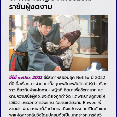
ราชันผู้งดงาม
ซีรี่ย์ netflix 2022
ซีรีส์เกาหลีย้อนยุค Netflix ปี 2022
ที่มีเนื้อเรื่องเดาง่าย แต่ก็สนุกเพลิดเพลินโดยไม่รู้ตัว เรื่อง
ราวเกี่ยวกับฝาแฝดชาย-หญิงที่เกิดมาเพื่อรัชทายาท แต่
ตามความเชื่อผู้หญิงจะต้องถูกกำจัด แต่พระนางถูกขอให้
ไว้ชีวิตและออกจากวังแทน ในขณะเดียวกัน Ehwee พี่
ชายฝาแฝดของเขาก็ล้มป่วยและถึงแก่กรรม แต่ปิดมันและ
พาแฝดสาวกลับวังโดยปลอมตัวเป็นมกุฏราชกุมารลีฮวี