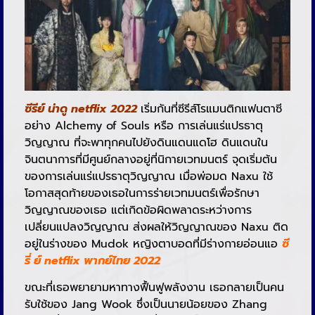
ซีรีย์ น่าดู netflix 2022
เริ่มกันที่ซีรีส์โรแมนติกแฟนตาซี
อย่าง Alchemy of Souls หรือ การเล่นแร่แปรธาตุ
วิญญาณ ที่จะพาทุกคนไปยังดินแดนแดโฮ ดินแดนใน
จินตนาการที่มีศูนย์กลางอยู่ที่นิกายเวทมนตร์ จุดเริ่มต้น
ของการเล่นแร่แปรธาตุวิญญาณ เมื่อพ่อมด Naxu ใช้
โอกาสสุดท้ายของเธอในการร่ายเวทมนตร์เพื่อรักษา
วิญญาณของเธอ แต่เกิดข้อผิดพลาดระหว่างการ
เปลี่ยนแปลงวิญญาณ ส่งผลให้วิญญาณของ Naxu ติด
อยู่ในร่างของ Mudok หญิงตาบอดที่มีร่างกายอ่อนแอ
ซี
รี่ ย์ netflix พากย์ไทย 2022
ขณะที่เธอพยายามหาทางฟื้นฟูพลังงาน เธอกลายเป็นคน
รับใช้ของ Jang Wook ซึ่งเป็นนายน้อยของ Zhang