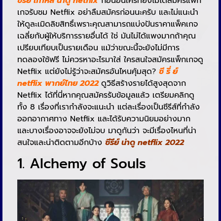
ซีรีย์ เกาหลี น่าดู netflix
ก่อนอื่นใครที่ยังไม่ได้สมัครแพ็ก
เกจรับชม Netflix อย่าลืมสมัครก่อนนะครับ และไม่แนะนำ
ให้ดูละเมิดลิขสิทธิ์เพราะคุณสามารถแบ่งปันราคาแพ็คเกจ
เฉลี่ยกับผู้ให้บริการรายอื่นได้ ใช่ มันไม่ได้แพงมากถ้าคุณ
เปรียบเทียบเป็นรายเดือน แม้ว่าขณะนี้จะยังไม่มีการ
ทดลองใช้ฟรี ไม่ควรหาอะไรมาใส่ ใครสนใจสมัครแพ็กเกจดู
Netflix แต่ยังไม่รู้ว่าจะสมัครอันไหนคุ้มสุด?
ซี รี่ ย์
netflix พากย์ไทย 2022
ดูวิธีสร้างรายได้สูงสุดจาก
Netflix ได้ที่นี่หากคุณสมัครรับข้อมูลแล้ว เตรียมคลิกดู
ทั้ง 8 เรื่องที่เรากำลังจะแนะนำ แต่ละเรื่องเป็นซีรีส์ที่กำลัง
ออกอากาศทาง Netflix และได้รับความนิยมอย่างมาก
และบางเรื่องอาจจะยังไม่จบ มาดูกันว่า จะมีเรื่องไหนที่น่า
สนใจและน่าติดตามอีกบ้าง
ซีรีย์ น่าดู netflix 2022
1. Alchemy of Souls