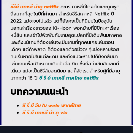
ซีรีย์ เกาหลี น่าดู netflix
ละครเกาหลีที่โด่งดังและถูกพูด
ถึงมากที่สุดในปีที่ผ่านมา สำหรับซีรีส์เกาหลี Netflix ปี
2022 แม้จะจบไปแล้ว แต่ก็ยังคงเป็นที่นิยมในปัจจุบัน
บอกเล่าเรื่องราวของ Ki-Hoon พ่อหม้ายที่มีปัญหาเรื่อง
หนี้สิน และเข้าไปพัวพันกับเกมสุดแปลกที่มีเดิมพันมหาศาล
และถึงแม้เกมที่ต้องเล่นจะเป็นเกมที่ทุกคนเคยเล่นตอน
เด็กๆ แต่ถ้าพลาด ก็ต้องแลกด้วยชีวิต! คู่แข่งหลายร้อย
คนเริ่มหายไปในแต่ละเกม และถึงแม้จะหายไปก็ยังกลับมา
เล่นเกมเพื่อเป้าหมายเดิมนั่นคือเงิน ซึ่งถือว่าเข้มข้นเลยที
เดียว แม้จะเป็นซีรีส์ยอดนิยม แต่ก็จัดเรตสำหรับผู้ที่มีอายุ
มากกว่า 18 ปี
ซี รี ย์ เกาหลี ภาคไทย netflix
บทความแนะนำ
ซี รี่ ย์ จีน ใน wetv พากย์ไทย
ซี รี ย์ เกาหลี น่า ดู viu